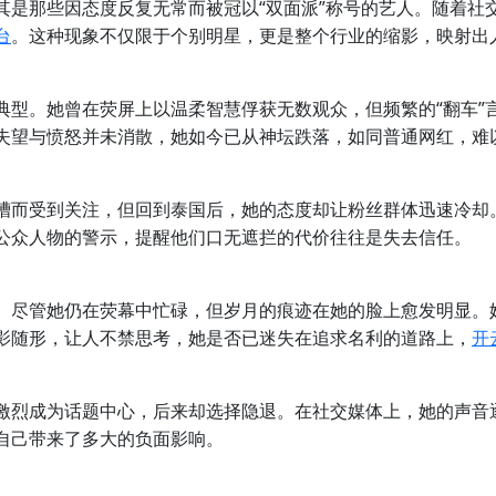
其是那些因态度反复无常而被冠以“双面派”称号的艺人。随着社
台
。这种现象不仅限于个别明星，更是整个行业的缩影，映射出
典型。她曾在荧屏上以温柔智慧俘获无数观众，但频繁的“翻车”
失望与愤怒并未消散，她如今已从神坛跌落，如同普通网红，难
槽而受到关注，但回到泰国后，她的态度却让粉丝群体迅速冷却
公众人物的警示，提醒他们口无遮拦的代价往往是失去信任。
。尽管她仍在荧幕中忙碌，但岁月的痕迹在她的脸上愈发明显。
影随形，让人不禁思考，她是否已迷失在追求名利的道路上，
开
激烈成为话题中心，后来却选择隐退。在社交媒体上，她的声音
自己带来了多大的负面影响。