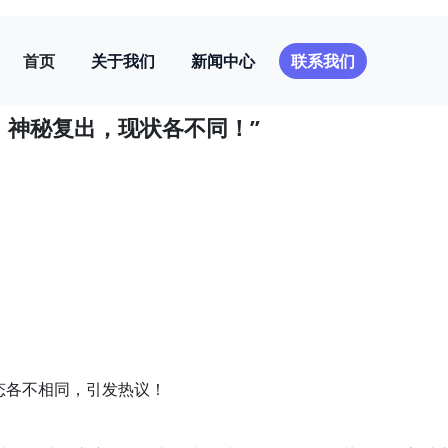
首页
关于我们
新闻中心
联系我们
、神秘复出，现状各不同！”
态各不相同，引发热议！