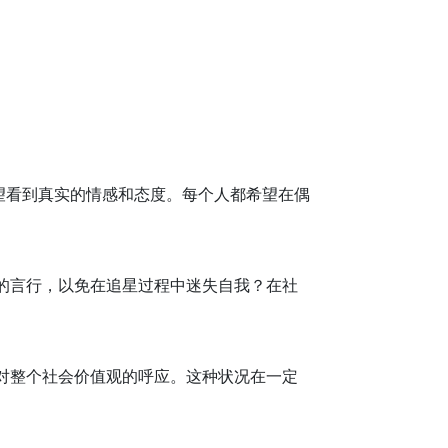
望看到真实的情感和态度。每个人都希望在偶
的言行，以免在追星过程中迷失自我？在社
对整个社会价值观的呼应。这种状况在一定