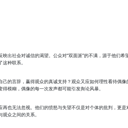
反映出社会对诚信的渴望。公众对“双面派”的不满，源于他们希
了这种联系。
自己的言辞，赢得观众的真诚支持？观众又应如何理性看待偶像
变得模糊，偶像的每一次发声都可能引发舆论风暴。
应再也无法忽视。他们的愤怒与失望不仅是对个体的批判，更是
与观众之间的关系。