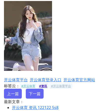
开云体育平台
开云体育登录入口
开云体育官方网站
标签云：
#开云体育
#资讯
#开云体育平台
上一篇
下一篇
最新文章：
开云体育 资讯 122122 5s8