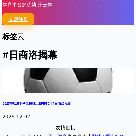
体育平台的优势 开云体
立即注册
标签云
#日商洛揭幕
2025年U15中学生排球世锦赛12月4日商洛揭幕
2025-12-07
友情链接：