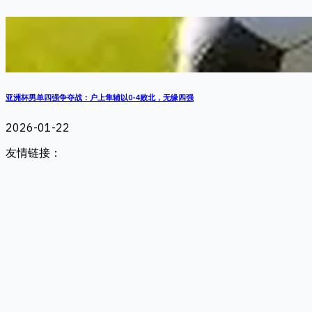
亚洲杯男单四强争夺战：户上隼辅以0-4败北，无缘四强
2026-01-22
友情链接：