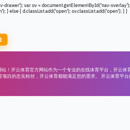
rawer'); var ov = document.getElementById('nav-overlay'); if (!
; } else { d.classList.add('open'); ov.classList.add('open'); } }
陆
到开云体育官方网站！开云体育官方网站作为一个专业的在线体育平台，
项目的忠实粉丝，开云体育都能满足您的需求。 开云体育平台