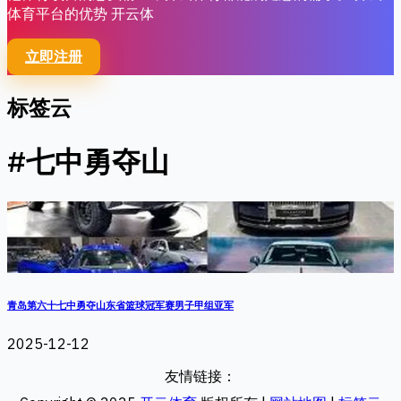
体育平台的优势 开云体
立即注册
标签云
#七中勇夺山
青岛第六十七中勇夺山东省篮球冠军赛男子甲组亚军
2025-12-12
友情链接：