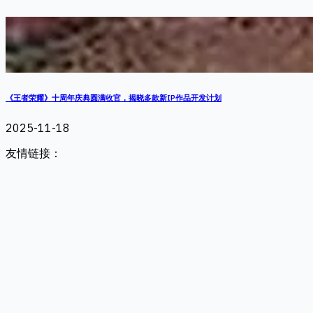
《王者荣耀》十周年庆典圆满收官，揭晓多款新IP作品开发计划
2025-11-18
友情链接：