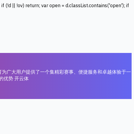
d || !ov) return; var open = d.classList.contains('open'); if
开云体育为广大用户提供了一个集精彩赛事、便捷服务和卓越体验于一
的优势 开云体