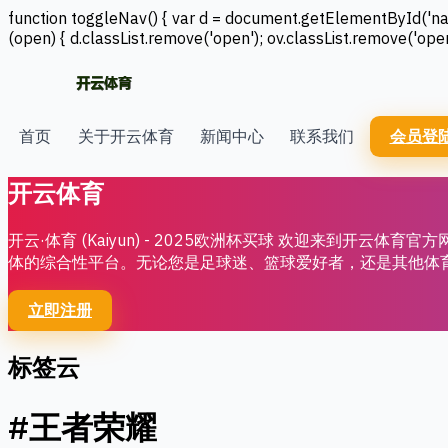
function toggleNav() { var d = document.getElementById('nav-d
(open) { d.classList.remove('open'); ov.classList.remove('open')
首页
关于开云体育
新闻中心
联系我们
会员登
开云体育
开云·体育 (Kaiyun) - 2025欧洲杯买球 欢迎来
体的综合性平台。无论您是足球迷、篮球爱好者，还是其他体育
立即注册
标签云
#王者荣耀