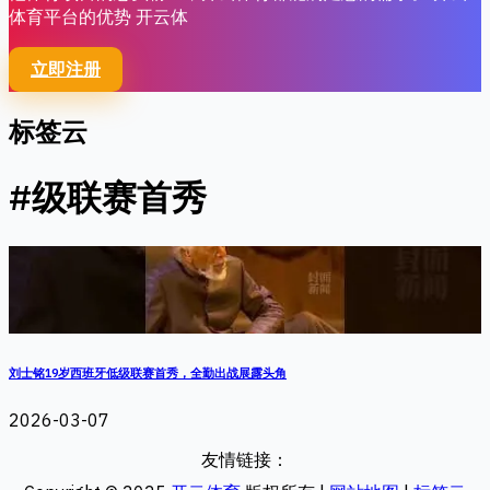
体育平台的优势 开云体
立即注册
标签云
#级联赛首秀
刘士铭19岁西班牙低级联赛首秀，全勤出战展露头角
2026-03-07
友情链接：