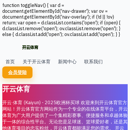
function toggleNav() { var d =
document.getElementById('nav-drawer'); var ov =
document.getElementById('nav-overlay'); if (!d || !ov)
return; var open = d.classList.contains('open'); if (open) {
d.classList.remove('open'); ov.classList.remove('open'); }
else { d.classList.add('open'); ov.classList.add('open'); } }
首页
关于开云体育
新闻中心
联系我们
会员登陆
开云体育
开云·体育 (Kaiyun) - 2025欧洲杯买球 欢迎来到开云体育官方
网站！开云体育官方网站作为一个专业的在线体育平台，开云
体育为广大用户提供了一个集精彩赛事、便捷服务和卓越体验
于一体的综合性平台。无论您是足球迷、篮球爱好者，还是其
他体育项目的忠实粉丝，开云体育都能满足您的需求。 开云