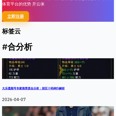
体育平台的优势 开云体
立即注册
标签云
#合分析
大乐透期号专家推荐质合分析：前区十码神扑解析
2026-04-07