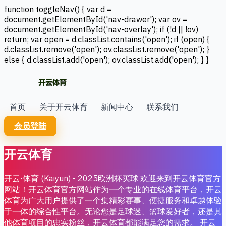
function toggleNav() { var d =
document.getElementById('nav-drawer'); var ov =
document.getElementById('nav-overlay'); if (!d || !ov)
return; var open = d.classList.contains('open'); if (open) {
d.classList.remove('open'); ov.classList.remove('open'); }
else { d.classList.add('open'); ov.classList.add('open'); } }
首页
关于开云体育
新闻中心
联系我们
会员登陆
开云体育
开云·体育 (Kaiyun) - 2025欧洲杯买球 欢迎来到开云体育官方
网站！开云体育官方网站作为一个专业的在线体育平台，开云
体育为广大用户提供了一个集精彩赛事、便捷服务和卓越体验
于一体的综合性平台。无论您是足球迷、篮球爱好者，还是其
他体育项目的忠实粉丝，开云体育都能满足您的需求。 开云