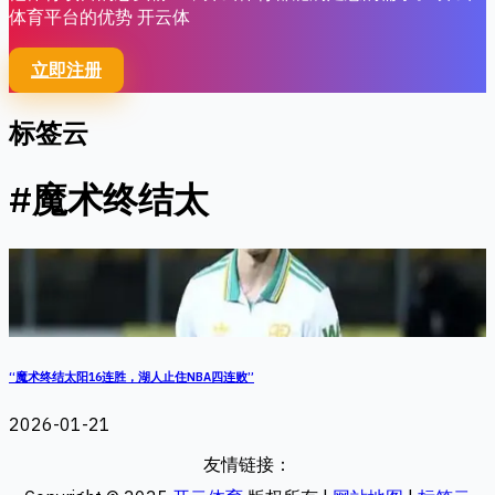
体育平台的优势 开云体
立即注册
标签云
#魔术终结太
“魔术终结太阳16连胜，湖人止住NBA四连败”
2026-01-21
友情链接：