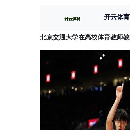
开云体育
北京交通大学在高校体育教师教