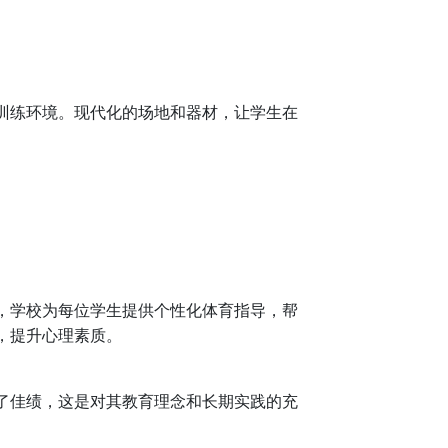
训练环境。现代化的场地和器材，让学生在
，学校为每位学生提供个性化体育指导，帮
，提升心理素质。
了佳绩，这是对其教育理念和长期实践的充