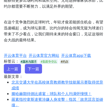
能获得更多出场时间和成长空间。无论选择哪家俱乐部，比
约尔都需要不断努力，以满足外界的期望。
在这个竞争激烈的足球时代，年轻才俊若能抓住机会，有望
迅速崛起，成为球坛新星。比约尔的转会传闻无疑为球迷们
带来了不少看点，让我们期待未来的转会窗口，见证这场转
会大战的最终结果。
开云体育平台
开云体育官方网站
开云体育app下载
标签云：
#国米与那不
#勒斯争夺比
#约尔
上一篇
下一篇
最新文章：
北京交通大学在高校体育教师教学技能展示赛取得优异
成绩
滕哈赫期待德比盛宴：球队和个人均满怀憧憬！
羅素指控韋斯達賓涉嫌人身攻擊：指其「故意謊言並碰
撞」