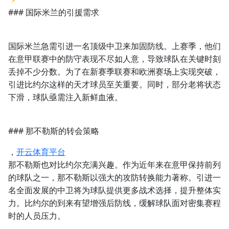
### 国际米兰的引援需求
国际米兰急需引进一名顶级中卫来加固防线。上赛季，他们
在意甲联赛中的防守表现不尽如人意，导致球队在关键时刻
丢掉不少分数。为了在新赛季联赛和欧洲赛场上实现突破，
引进比约尔这样的天才球员至关重要。同时，部分老将状态
下滑，球队亟需注入新鲜血液。
### 那不勒斯的转会策略
，
开云体育平台
那不勒斯也对比约尔充满兴趣。作为近年来在意甲保持前列
的球队之一，那不勒斯以强大的攻防转换能力著称。引进一
名全面发展的中卫将为球队提供更多战术选择，提升整体实
力。比约尔的到来有望增强后防线，缓解球队面对密集赛程
时的人员压力。