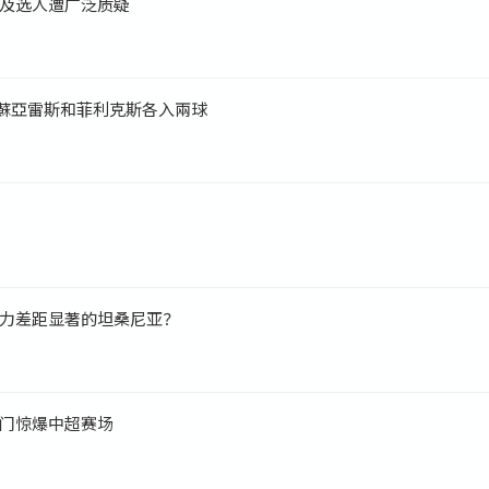
及选人遭广泛质疑
1，蘇亞雷斯和菲利克斯各入兩球
力差距显著的坦桑尼亚？
门惊爆中超赛场