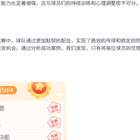
分能力也显著增强，这与球员们的持续训练和心理调整密不可分
比赛中，球队通过更加默契的配合，实现了高效的传球和稳定的
攻机会。通过分析成功案例，我们发现，只有将每位球员的优势融