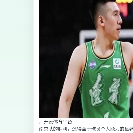
，
开云体育平台
南京队的胜利，还得益于球员个人能力的显