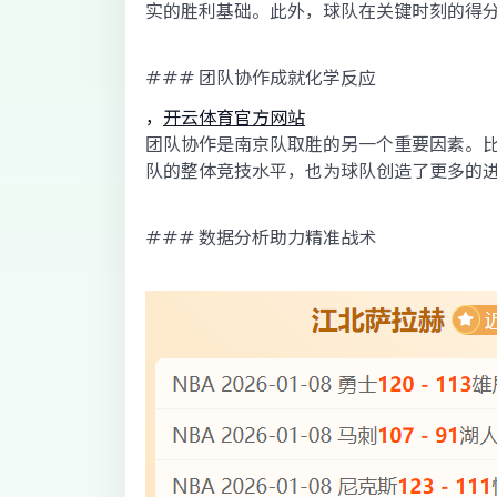
实的胜利基础。此外，球队在关键时刻的得
### 团队协作成就化学反应
，
开云体育官方网站
团队协作是南京队取胜的另一个重要因素。
队的整体竞技水平，也为球队创造了更多的进
### 数据分析助力精准战术