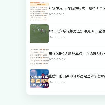
孙颖莎2025年圆满收官，期待明年
2026-02-10
拜仁以六球优势完胜沙尔克04，全
2026-02-09
布萊頓5-2大勝謝菲聯，佩德羅獨取
2026-02-08
重磅！前国奥中场球星速签深圳新鹏
2026-02-03