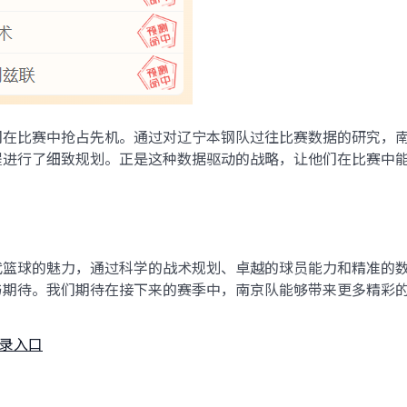
们在比赛中抢占先机。通过对辽宁本钢队过往比赛数据的研究，
程进行了细致规划。正是这种数据驱动的战略，让他们在比赛中
代篮球的魅力，通过科学的战术规划、卓越的球员能力和精准的
与期待。我们期待在接下来的赛季中，南京队能够带来更多精彩
录入口