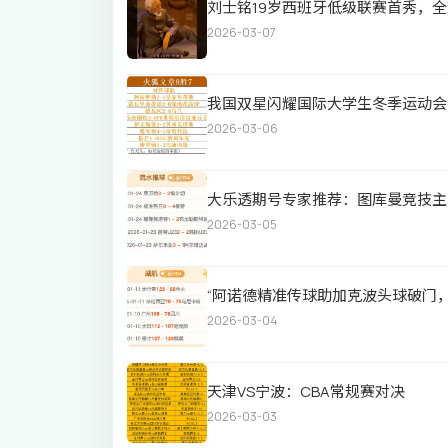
刘士铭19岁西班牙低级联赛首秀，
2026-03-07
我国双星闪耀国际大学生冬季运动会
2026-03-06
大乐透期号专家推荐：图库曼竞技主
2026-03-05
“阿诺德精准传球助加克波头球破门
2026-03-04
天津VS宁波：CBA常规赛对决
2026-03-03