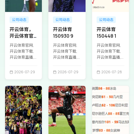
公司动态
公司动态
公司动态
开云体育，
开云体育
开云体育
开云体育官
150930 9
150448 1
网， 150930
开云体育官网,
开云体育官网,
开云体育官网,
68
开云体育下载,
开云体育下载,
开云体育下载,
开云体育直播,
开云体育直播,
开云体育直播,
开云体育入口,
开云体育入口,
开云体育入口,
开云全站服务,
开云全站服务,
开云全站服务,
2026-07-29
2026-07-29
2026-07-28
开云体育，开云
开云体育
开云体育
体育官网，
150930 9
150448 1
150930 68