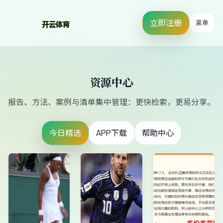
立即注册
菜单
资源中心
报告、方法、案例与清单集中管理：更快检索，更易分享。
今日精选
APP下载
帮助中心